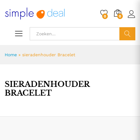
0
0
ZOEK
Home
»
sieradenhouder Bracelet
SIERADENHOUDER
BRACELET