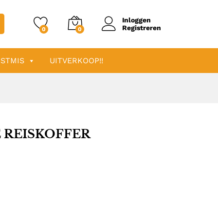
Inloggen
Registreren
0
0
STMIS
UITVERKOOP!!
 REISKOFFER