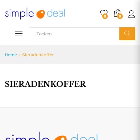
0
0
ZOEK
Home
»
Sieradenkoffer
SIERADENKOFFER