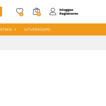
Inloggen
Registreren
0
0
STMIS
UITVERKOOP!!