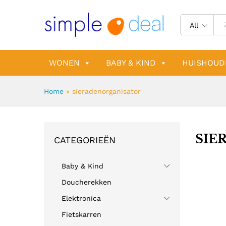
All
WONEN
BABY & KIND
HUISHOUD
Home
»
sieradenorganisator
SIE
CATEGORIEËN
Baby & Kind
Doucherekken
Elektronica
Fietskarren