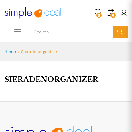
0
0
ZOEK
Home
»
Sieradenorganizer
SIERADENORGANIZER