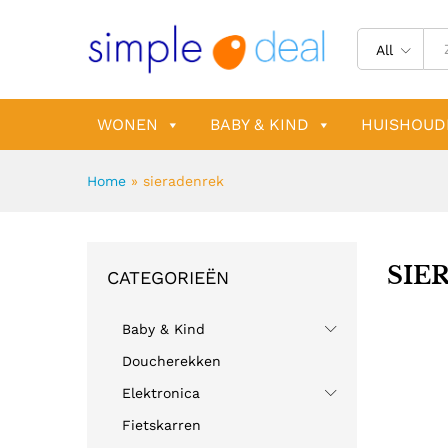
All
WONEN
BABY & KIND
HUISHOUD
Home
»
sieradenrek
SIE
CATEGORIEËN
Baby & Kind
Doucherekken
Elektronica
Fietskarren