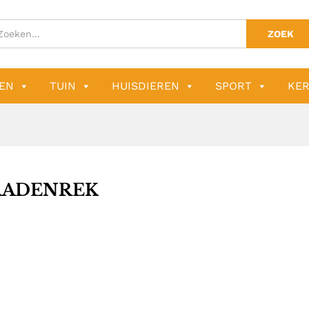
ZOEK
EN
TUIN
HUISDIEREN
SPORT
KER
RADENREK