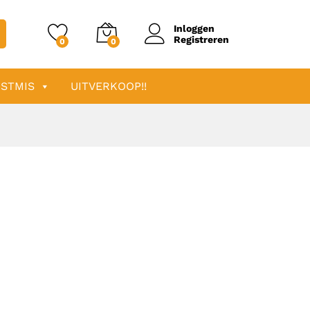
Inloggen
Registreren
0
0
STMIS
UITVERKOOP!!