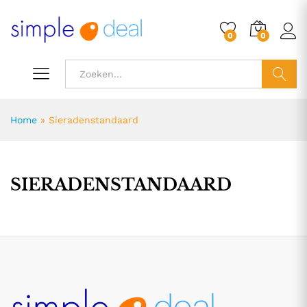
0
0
ZOEK
Home
»
Sieradenstandaard
SIERADENSTANDAARD