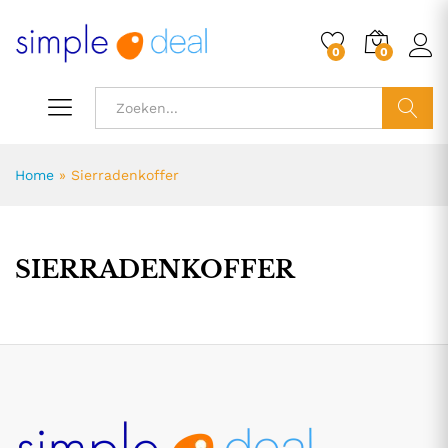
0
0
ZOEK
Home
»
Sierradenkoffer
SIERRADENKOFFER