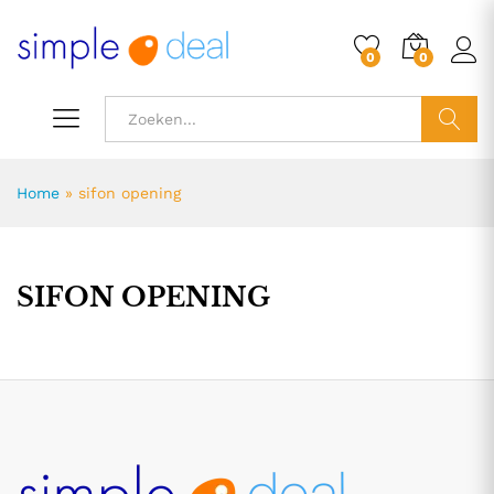
0
0
ZOEK
Home
»
sifon opening
SIFON OPENING