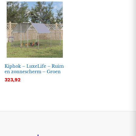
Kiphok – LuxeLife – Ruim
en zonnescherm – Groen
323,92
.
.
s
s