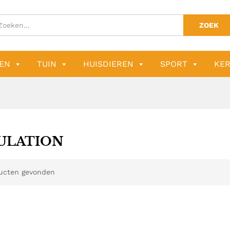
ZOEK
EN
TUIN
HUISDIEREN
SPORT
KER
ULATION
ucten gevonden