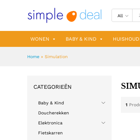
All
WONEN
BABY & KIND
HUISHOUD
Home
»
Simulation
SIM
CATEGORIEËN
Baby & Kind
1
Prod
Doucherekken
Elektronica
Fietskarren