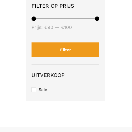
FILTER OP PRIJS
Min.
Max.
Prijs:
€90
—
€100
prijs
prijs
Filter
UITVERKOOP
Sale