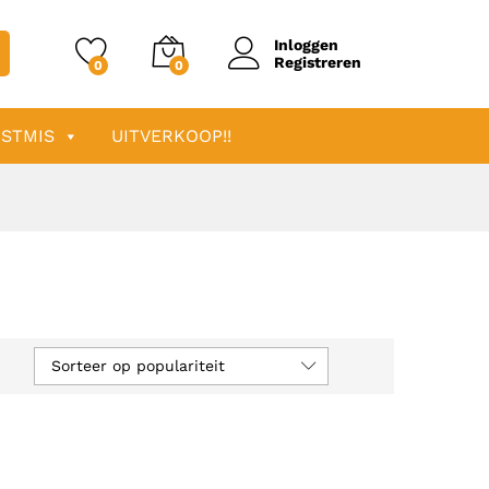
Inloggen
Registreren
0
0
STMIS
UITVERKOOP!!
Sorteer op populariteit