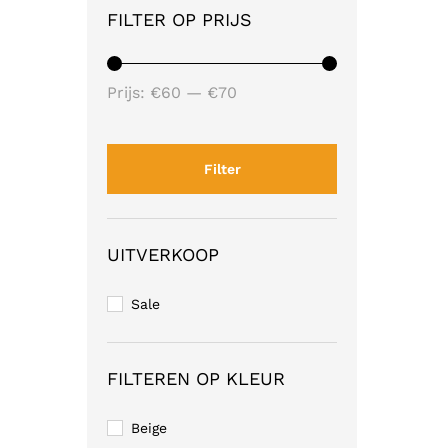
FILTER OP PRIJS
Min.
Max.
Prijs:
€60
—
€70
prijs
prijs
Filter
UITVERKOOP
Sale
FILTEREN OP KLEUR
Beige