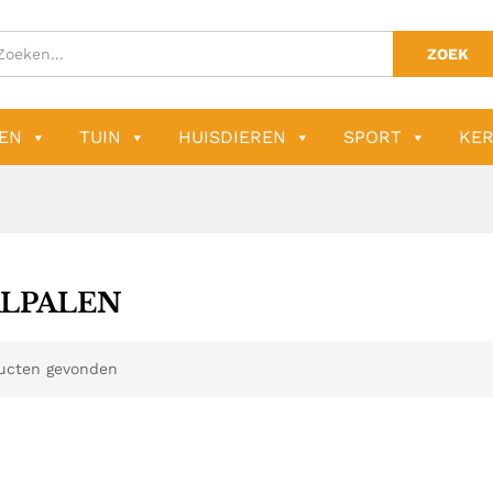
ZOEK
EN
TUIN
HUISDIEREN
SPORT
KER
ALPALEN
ucten gevonden