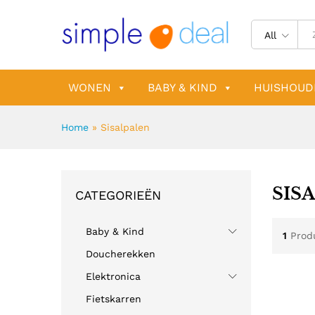
All
WONEN
BABY & KIND
HUISHOUD
Home
»
Sisalpalen
SIS
CATEGORIEËN
Baby & Kind
1
Prod
Doucherekken
Elektronica
Fietskarren