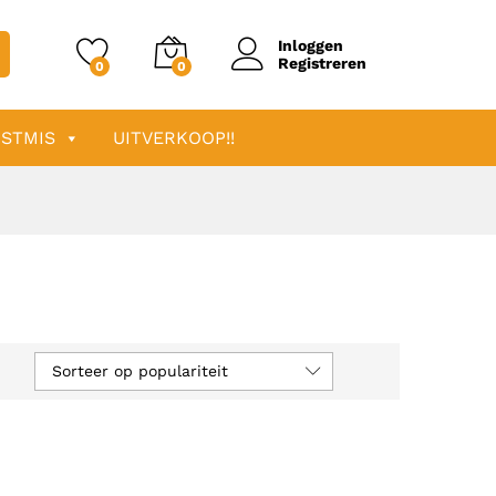
Inloggen
Registreren
0
0
STMIS
UITVERKOOP!!
Sorteer op populariteit