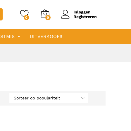
Inloggen
Registreren
0
0
STMIS
UITVERKOOP!!
Sorteer op populariteit