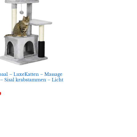
aal – LuxeKatten – Massage
– Sisal krabstammen – Licht
9
9