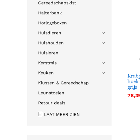
Gereedschapskist
Halterbank
Horlogeboxen
Huisdieren
Huishouden
Huisieren
Kerstmis
Keuken
Krabp
hoek 
Klussen & Gereedschap
grijs
Leunstoelen
78,3
78,3
Retour deals
LAAT MEER ZIEN