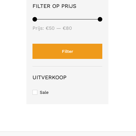
FILTER OP PRIJS
Min.
Max.
Prijs:
€50
—
€80
prijs
prijs
Filter
UITVERKOOP
Sale