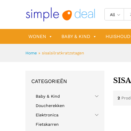
All
WONEN
BABY & KIND
HUISHOUD
Home
»
sisalsilratkratzstagen
SIS
CATEGORIEËN
Baby & Kind
2
Prod
Doucherekken
Elektronica
Fietskarren