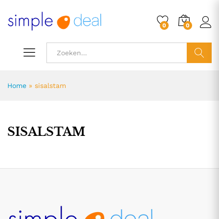
0
0
ZOEK
Home
»
sisalstam
SISALSTAM