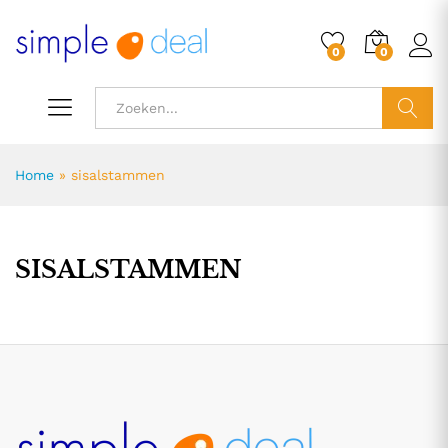
0
0
ZOEK
Home
»
sisalstammen
SISALSTAMMEN