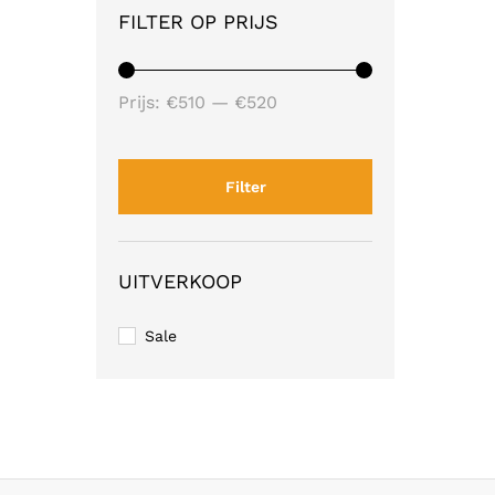
FILTER OP PRIJS
Min.
Max.
Prijs:
€510
—
€520
prijs
prijs
Filter
UITVERKOOP
Sale