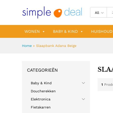
All
WONEN
BABY & KIND
HUISHOUD
Home
»
Slaapbank Adana Beige
SLA
CATEGORIEËN
Baby & Kind
1
Prod
Doucherekken
Elektronica
Fietskarren