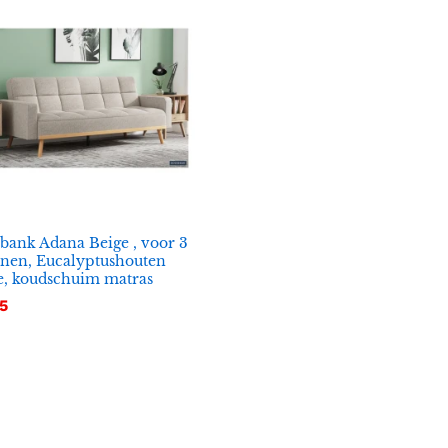
bank Adana Beige , voor 3
nen, Eucalyptushouten
e, koudschuim matras
5
5