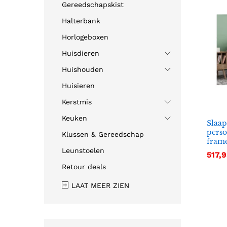
Gereedschapskist
Halterbank
Horlogeboxen
Huisdieren
Huishouden
Huisieren
Kerstmis
Keuken
Slaap
perso
Klussen & Gereedschap
fram
Leunstoelen
517,9
517,9
Retour deals
LAAT MEER ZIEN