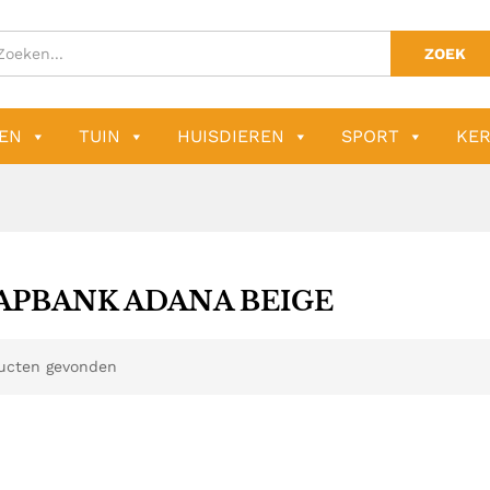
ZOEK
EN
TUIN
HUISDIEREN
SPORT
KER
APBANK ADANA BEIGE
ucten gevonden