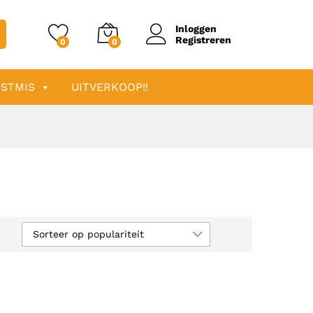
Inloggen
Registreren
0
0
STMIS
UITVERKOOP!!
Sorteer op populariteit