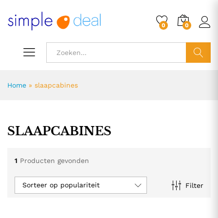
0
0
ZOEK
Home
»
slaapcabines
SLAAPCABINES
1
Producten gevonden
Sorteer op populariteit
Filter