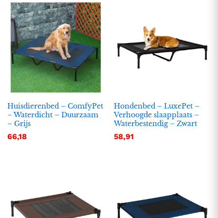
Huisdierenbed – ComfyPet
Hondenbed – LuxePet –
– Waterdicht – Duurzaam
Verhoogde slaapplaats –
– Grijs
Waterbestendig – Zwart
.
.
66,18
58,91
s
s