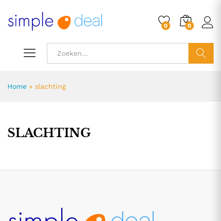
0
0
ZOEK
Home
»
slachting
SLACHTING