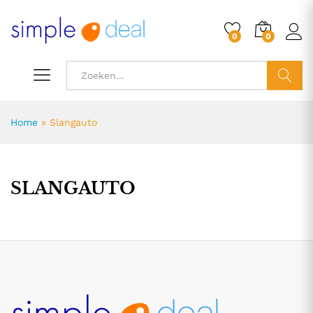
0
0
ZOEK
Home
»
Slangauto
SLANGAUTO