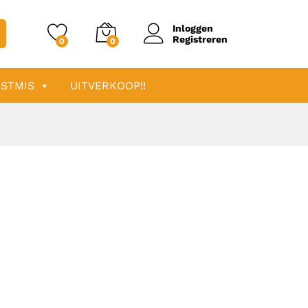
Inloggen
Registreren
0
0
STMIS
UITVERKOOP!!