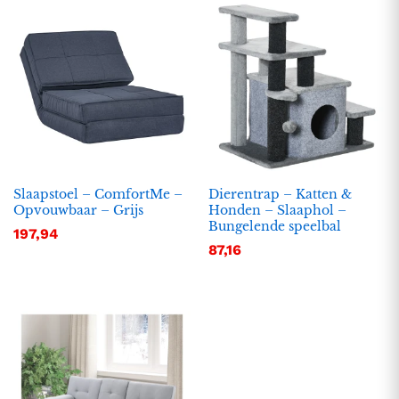
Slaapstoel – ComfortMe –
Dierentrap – Katten &
Opvouwbaar – Grijs
Honden – Slaaphol –
Bungelende speelbal
197,94
.
.
87,16
s
s