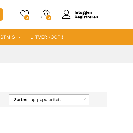
Inloggen
Registreren
0
0
STMIS
UITVERKOOP!!
Sorteer op populariteit