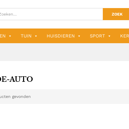
ZOEK
EN
TUIN
HUISDIEREN
SPORT
KER
DE-AUTO
ucten gevonden