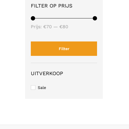
FILTER OP PRIJS
Min.
Max.
Prijs:
€70
—
€80
prijs
prijs
Filter
UITVERKOOP
Sale