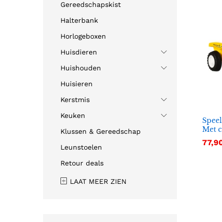
Gereedschapskist
Halterbank
Horlogeboxen
Huisdieren
Huishouden
Huisieren
Kerstmis
Keuken
Speel
Met c
Klussen & Gereedschap
77,9
77,9
Leunstoelen
Retour deals
LAAT MEER ZIEN