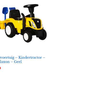
voertuig – Kindertractor –
laxon – Geel
0
0