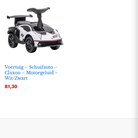
Voertuig – Schuifauto –
Claxon – Motorgeluid –
Wit/Zwart
.
.
81,30
s
s