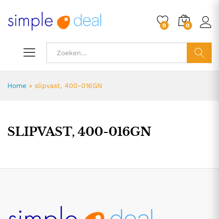
0
0
ZOEK
Home
»
slipvast, 400-016GN
SLIPVAST, 400-016GN