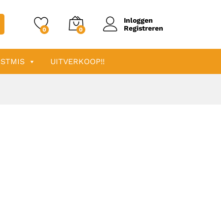
Inloggen
Registreren
0
0
STMIS
UITVERKOOP!!