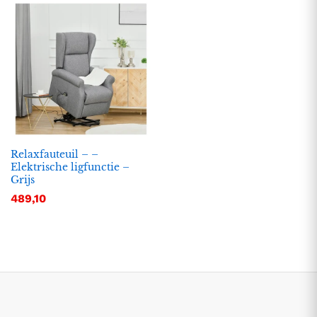
Relaxfauteuil – –
Elektrische ligfunctie –
Grijs
.
.
489,10
s
s