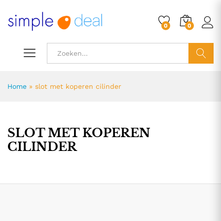
0
0
ZOEK
Home
»
slot met koperen cilinder
SLOT MET KOPEREN
CILINDER