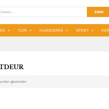
ZOEK
EN
TUIN
HUISDIEREN
SPORT
KER
TDEUR
ucten gevonden