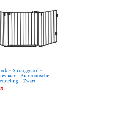
erk – Strongguard –
uwbaar – Automatische
endeling – Zwart
33
33