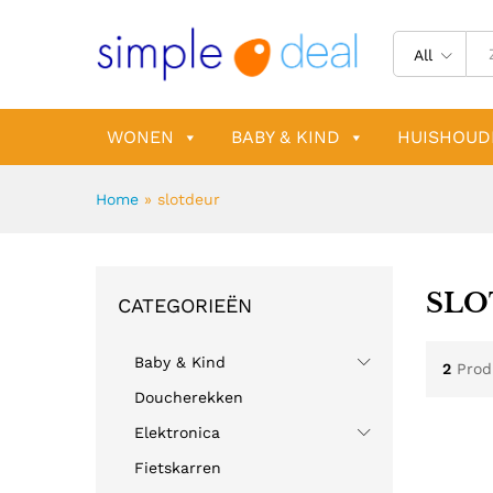
All
WONEN
BABY & KIND
HUISHOUD
Home
»
slotdeur
SLO
CATEGORIEËN
Baby & Kind
2
Prod
Doucherekken
Elektronica
Fietskarren