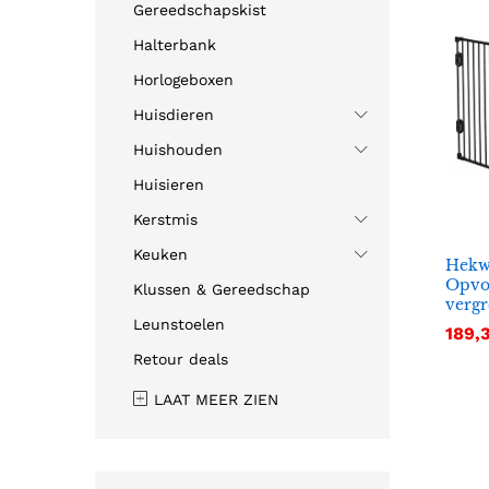
Gereedschapskist
Halterbank
Horlogeboxen
Huisdieren
Huishouden
Huisieren
Kerstmis
Keuken
Hekw
Opvo
Klussen & Gereedschap
vergr
Leunstoelen
189,
189,
Retour deals
LAAT MEER ZIEN