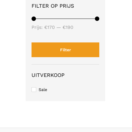
FILTER OP PRIJS
Min.
Max.
Prijs:
€170
—
€190
prijs
prijs
Filter
UITVERKOOP
Sale