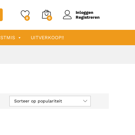
Inloggen
Registreren
0
0
STMIS
UITVERKOOP!!
Sorteer op populariteit