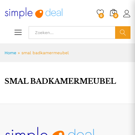
0
0
ZOEK
Home
»
smal badkamermeubel
SMAL BADKAMERMEUBEL