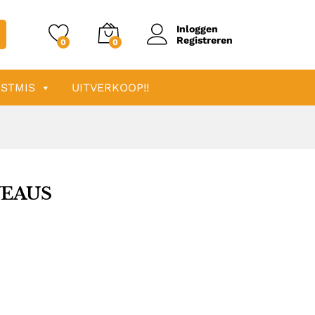
Inloggen
Registreren
0
0
STMIS
UITVERKOOP!!
VEAUS