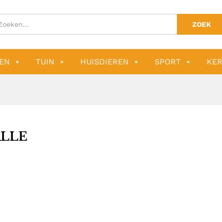
ZOEK
EN
TUIN
HUISDIEREN
SPORT
KER
LLE