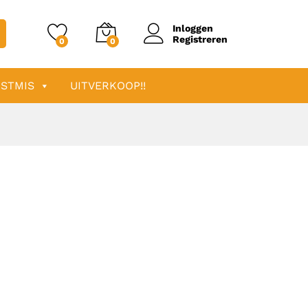
Inloggen
Registreren
0
0
STMIS
UITVERKOOP!!