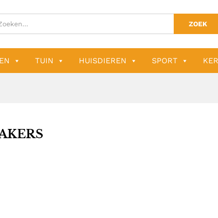
ZOEK
EN
TUIN
HUISDIEREN
SPORT
KER
AKERS