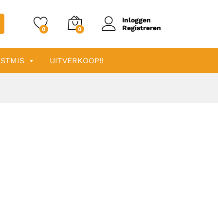
Inloggen
Registreren
0
0
STMIS
UITVERKOOP!!