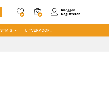
Inloggen
Registreren
0
0
STMIS
UITVERKOOP!!