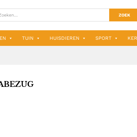
ZOEK
EN
TUIN
HUISDIEREN
SPORT
KER
ABEZUG