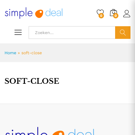
0
0
ZOEK
Home
»
soft-close
SOFT-CLOSE