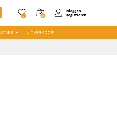
Inloggen
Registreren
0
0
STMIS
UITVERKOOP!!