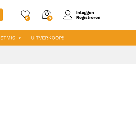
Inloggen
Registreren
0
0
STMIS
UITVERKOOP!!