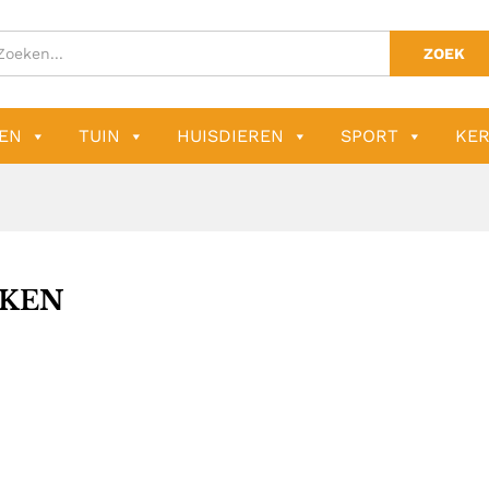
ZOEK
EN
TUIN
HUISDIEREN
SPORT
KER
KEN