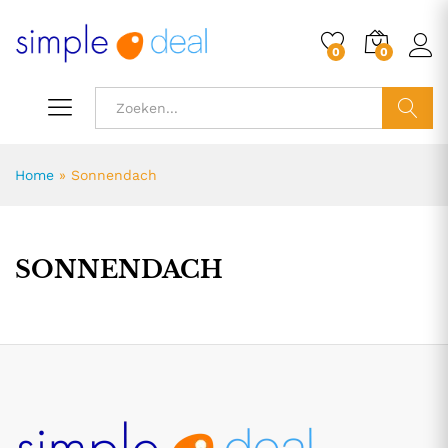
0
0
ZOEK
Home
»
Sonnendach
SONNENDACH