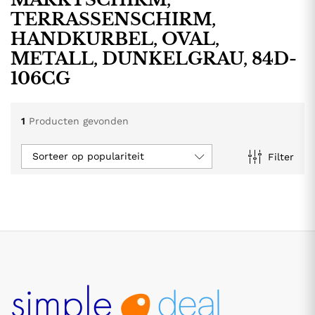
TERRASSENSCHIRM,
HANDKURBEL, OVAL,
METALL, DUNKELGRAU, 84D-
106CG
1
Producten gevonden
Sorteer op populariteit
Filter
.
.
s
s