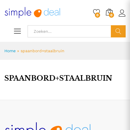
0
0
ZOEK
Home
»
spaanbord+staalbruin
SPAANBORD+STAALBRUIN