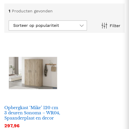
1
Producten gevonden
Sorteer op populariteit
Filter
.
.
s
s
Opbergkast ‘Mike’ 120 cm
3 deuren Sonoma – WR04,
Spaanderplaat en decor
297,96