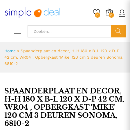
0
0
ZOEK
Home
»
Spaanderplaat en decor, H-H 180 x B-L 120 x D-P
42 cm, WR04 , Opbergkast 'Mike' 120 cm 3 deuren Sonoma,
6810-2
SPAANDERPLAAT EN DECOR,
H-H 180 X B-L 120 X D-P 42 CM,
WR04 , OPBERGKAST 'MIKE'
120 CM 3 DEUREN SONOMA,
6810-2