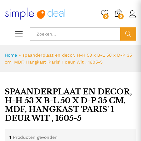
0
0
ZOEK
Home
»
spaanderplaat en decor, H-H 53 x B-L 50 x D-P 35
cm, MDF, Hangkast 'Paris' 1 deur Wit , 1605-5
SPAANDERPLAAT EN DECOR,
H-H 53 X B-L 50 X D-P 35 CM,
MDF, HANGKAST 'PARIS' 1
DEUR WIT , 1605-5
1
Producten gevonden