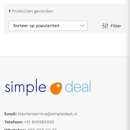
1
Producten gevonden
Sorteer op populariteit
Filter
.
.
s
s
Email:
klantenservice@simpledeal.nl
Telefoon:
+31 850580055