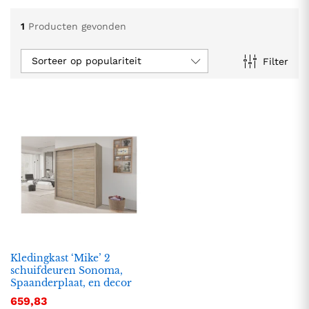
1
Producten gevonden
Sorteer op populariteit
Filter
.
.
s
s
Kledingkast ‘Mike’ 2
schuifdeuren Sonoma,
Spaanderplaat, en decor
659,83