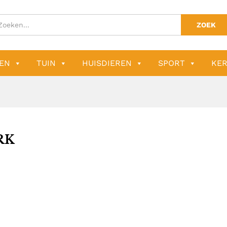
ZOEK
EN
TUIN
HUISDIEREN
SPORT
KER
RK