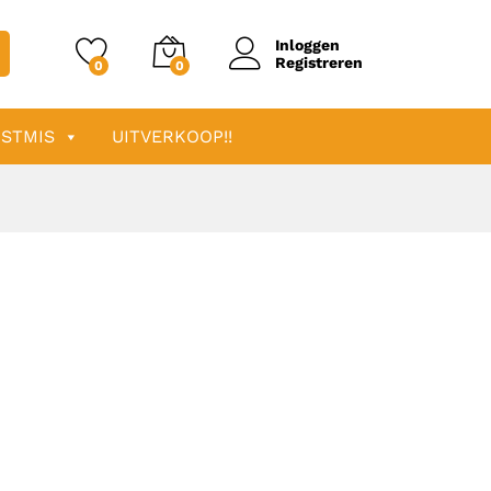
Inloggen
Registreren
0
0
STMIS
UITVERKOOP!!