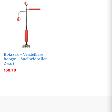
Bokszak – Verstelbare
hoogte – Snelheidballen –
Zwart
.
.
150,70
s
s