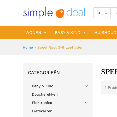
All
WONEN
BABY & KIND
HUISHOUD
Home
»
Speel Rust 3-6 Leeftijden
SPE
CATEGORIEËN
Baby & Kind
1
Prod
Doucherekken
Elektronica
Fietskarren