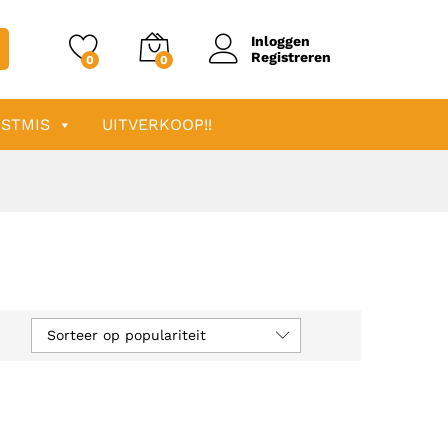
Inloggen
Registreren
0
0
STMIS
UITVERKOOP!!
Sorteer op populariteit