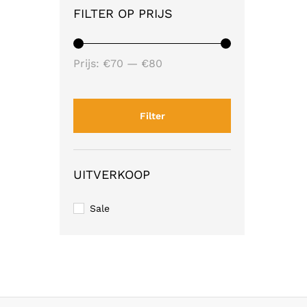
FILTER OP PRIJS
Min.
Max.
Prijs:
€70
—
€80
prijs
prijs
Filter
UITVERKOOP
Sale