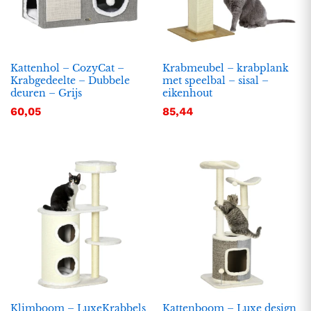
Kattenhol – CozyCat –
Krabmeubel – krabplank
Krabgedeelte – Dubbele
met speelbal – sisal –
deuren – Grijs
eikenhout
60,05
85,44
Klimboom – LuxeKrabbels
Kattenboom – Luxe design