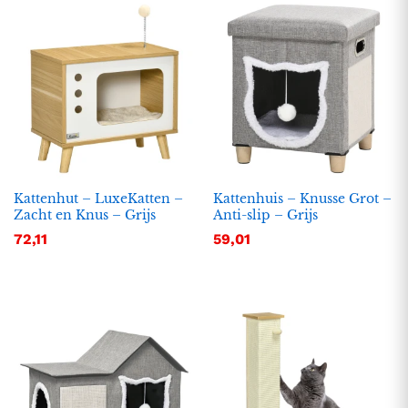
Kattenhut – LuxeKatten –
Kattenhuis – Knusse Grot –
Zacht en Knus – Grijs
Anti-slip – Grijs
72,11
59,01
.
.
s
s