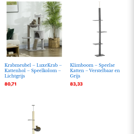
Krabmeubel – LuxeKrab –
Klimboom – Speelse
Kattenhol – Speelkolom –
Katten – Verstelbaar en
Lichtgrijs
Grijs
.
.
80,71
83,33
s
s