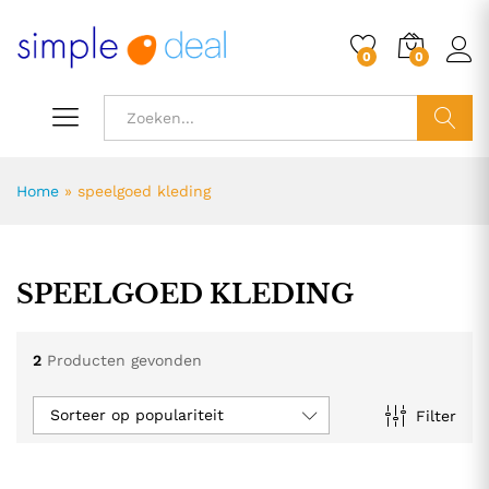
0
0
ZOEK
Home
»
speelgoed kleding
SPEELGOED KLEDING
2
Producten gevonden
Sorteer op populariteit
Filter